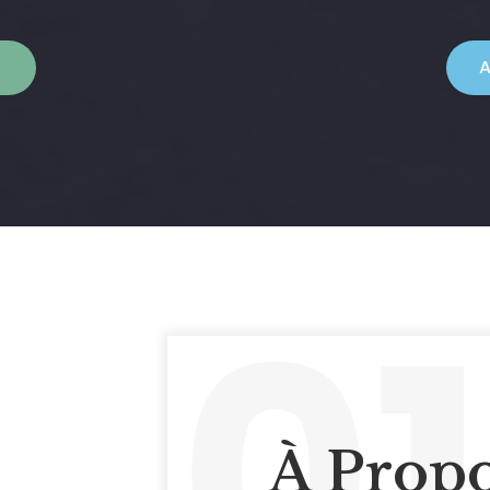
A
01
À Propo