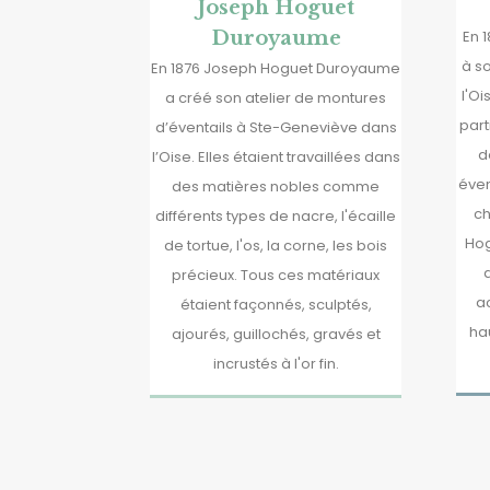
Joseph Hoguet
Duroyaume
En 
à s
En 1876 Joseph Hoguet Duroyaume
l'Oi
a créé son atelier de montures
part
d’éventails à Ste-Geneviève dans
d
l’Oise. Elles étaient travaillées dans
éven
des matières nobles comme
ch
différents types de nacre, l'écaille
Hog
de tortue, l'os, la corne, les bois
précieux. Tous ces matériaux
a
étaient façonnés, sculptés,
hau
ajourés, guillochés, gravés et
incrustés à l'or fin.