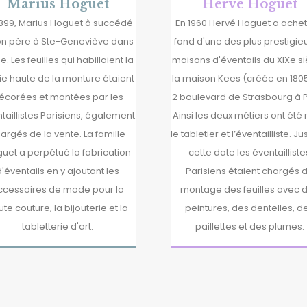
Marius Hoguet
Hervé Hoguet
1899, Marius Hoguet à succédé
En 1960 Hervé Hoguet a achet
on père à Ste-Geneviève dans
fond d'une des plus prestigie
se. Les feuilles qui habillaient la
maisons d'éventails du XIXe si
ie haute de la monture étaient
la maison Kees (créée en 180
écorées et montées par les
2 boulevard de Strasbourg à P
taillistes Parisiens, également
Ainsi les deux métiers ont été 
argés de la vente. La famille
le tabletier et l’éventailliste. J
uet a perpétué la fabrication
cette date les éventailliste
d'éventails en y ajoutant les
Parisiens étaient chargés 
ccessoires de mode pour la
montage des feuilles avec 
te couture, la bijouterie et la
peintures, des dentelles, d
tabletterie d'art.
paillettes et des plumes.