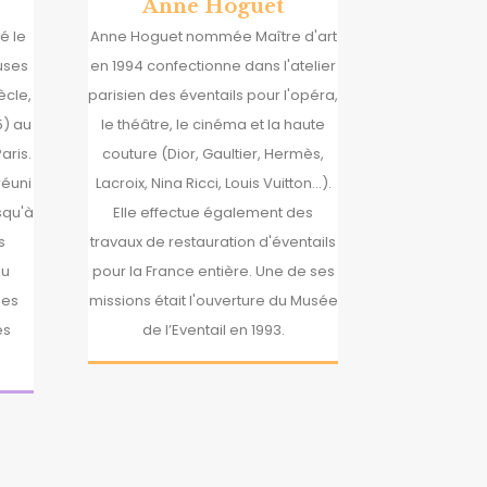
Anne Hoguet
é le
Anne Hoguet nommée Maître d'art
uses
en 1994 confectionne dans l'atelier
ècle,
parisien des éventails pour l'opéra,
5) au
le théâtre, le cinéma et la haute
aris.
couture (Dior, Gaultier, Hermès,
réuni
Lacroix, Nina Ricci, Louis Vuitton...).
usqu'à
Elle effectue également des
s
travaux de restauration d'éventails
du
pour la France entière. Une de ses
des
missions était l'ouverture du Musée
es
de l’Eventail en 1993.