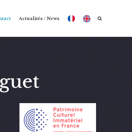
tact
Actualités / News
guet