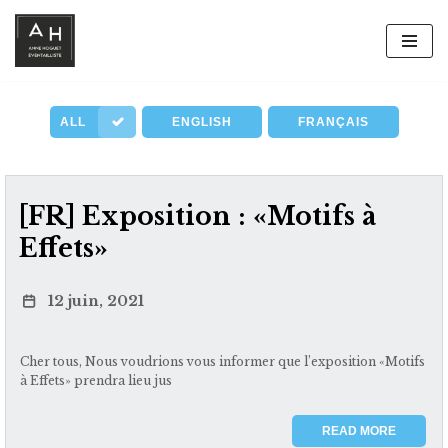
Aller
au
contenu
ALL
ENGLISH
FRANÇAIS
[FR] Exposition : «Motifs à
Effets»
12 juin, 2021
Cher tous, Nous voudrions vous informer que l’exposition «Motifs
à Effets» prendra lieu jus
READ MORE