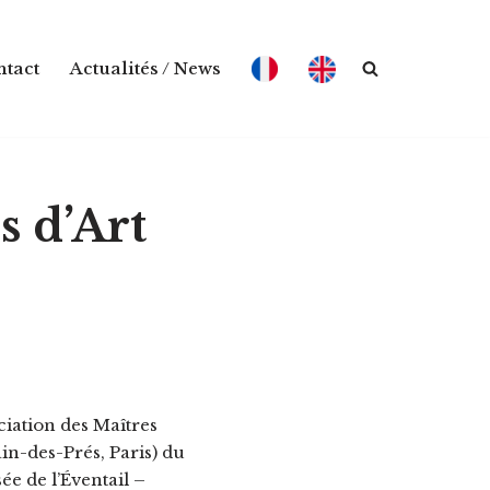
tact
Actualités / News
s d’Art
iation des Maîtres
ain-des-Prés, Paris) du
e de l’Éventail –