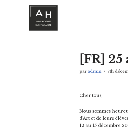
Aller
au
contenu
[FR] 25 
par
admin
7th décem
Cher tous,
Nous sommes heureux d
d’Art et de leurs élèv
12 au 15 décembre 201